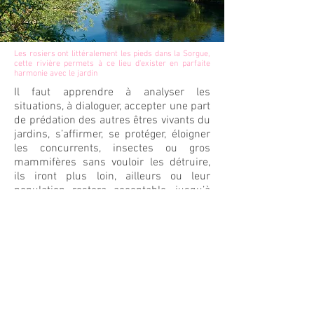
Les rosiers ont littéralement les pieds dans la Sorgue,
cette rivière permets à ce lieu d'exister en parfaite
harmonie avec le jardin
Il faut apprendre à analyser les
situations, à dialoguer, accepter une part
de prédation des autres êtres vivants du
jardins, s’affirmer, se protéger, éloigner
les concurrents, insectes ou gros
mammifères sans vouloir les détruire,
ils iront plus loin, ailleurs ou leur
population restera acceptable, jusqu’à
présent cette philosophie nous permis
que le paysan n’ai jamais à fuir, il réussi
très bien son adaptation.
Dans cette dynamique il y a aucun
engrais d'origine animale mis
intentionnellement dans le jardin, sauf
les fientes de nos cinq poules, il s'agit